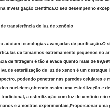
 na investigação científica.O seu desempenho exce
 de transferência de luz de xenônio
io adotam tecnologias avançadas de purificação.O si
partículas de tamanhos extremamente pequenos no ar
ência de filtragem é tão elevada quanto mais de 99,99
siva de esterilização de luz de xenon é um destaque 
 espectro, podendo penetrar nas paredes celulares 
ácidos nucleicos,obtendo assim uma esterilização e d
a tradicional, a esterilização com luz de xenônio nã
anos e amostras experimentais,Proporcionar uma ga