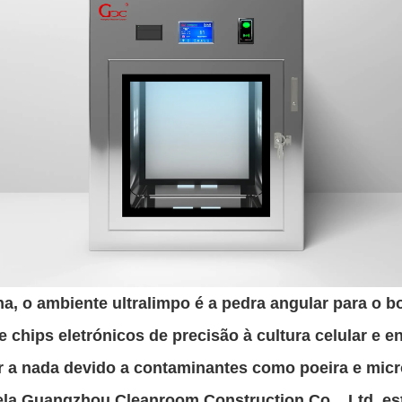
na, o ambiente ultralimpo é a pedra angular para 
chips eletrónicos de precisão à cultura celular e e
r a nada devido a contaminantes como poeira e mic
ela Guangzhou Cleanroom Construction Co.., Ltd. est