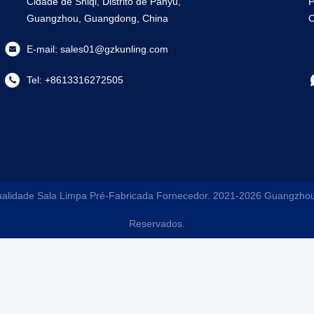
Cidade de Shiqi, Distrito de Panyu,
P
Guangzhou, Guangdong, China
C
E-mail:
sales01@gzkunling.com
Tel:
+8613316272505
alidade Sala Limpa Pré-Fabricada Fornecedor. 2021-2026
Guangzhou 
Reservados.