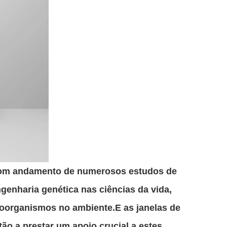
o bom andamento de numerosos estudos de
ngenharia genética nas ciências da vida,
roorganismos no ambiente.E as janelas de
ão a prestar um apoio crucial a estes