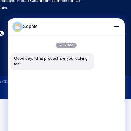
rodução Prefab Cleanroom Fornecedor Na
hina
Sophie
2:59 AM
Good day, what product are you looking 
for?
Cleanroom Construction Co., Ltd.
. Todos Os Direitos