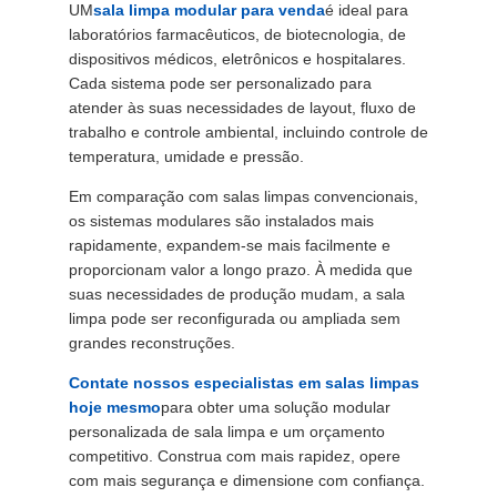
UM
sala limpa modular para venda
é ideal para
ORÇAMENTO
laboratórios farmacêuticos, de biotecnologia, de
dispositivos médicos, eletrônicos e hospitalares.
Cada sistema pode ser personalizado para
SITEMAP
atender às suas necessidades de layout, fluxo de
trabalho e controle ambiental, incluindo controle de
temperatura, umidade e pressão.
POLÍTICA
DE
Em comparação com salas limpas convencionais,
os sistemas modulares são instalados mais
PRIVACIDADE
rapidamente, expandem-se mais facilmente e
proporcionam valor a longo prazo. À medida que
suas necessidades de produção mudam, a sala
limpa pode ser reconfigurada ou ampliada sem
grandes reconstruções.
Contate nossos especialistas em salas limpas
hoje mesmo
para obter uma solução modular
personalizada de sala limpa e um orçamento
competitivo. Construa com mais rapidez, opere
com mais segurança e dimensione com confiança.