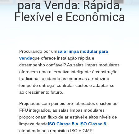
para Venda: Rápida,
FÁBRICA
Flexível e Econômica
CONTROLE
DE
QUALIDADE
Procurando por um
sala limpa modular para
venda
que oferece instalação rápida e
CONTACTE-
desempenho confiável? As salas limpas modulares
oferecem uma alternativa inteligente à construção
NOS
tradicional, ajudando as empresas a reduzir o
tempo de entrega, controlar custos e adaptar-se
ao crescimento futuro.
NOTÍCIAS
Projetadas com painéis pré-fabricados e sistemas
FFU integrados, as salas limpas modulares
CASOS
proporcionam fluxo de ar estável e altos níveis de
limpeza desde
ISO Classe 5 a ISO Classe 8
,
atendendo aos requisitos ISO e GMP.
SOLICITE UM