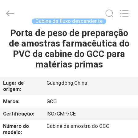
Guangzhou
Cleanroom
Construction
Co.,
Ltd..
Cabine de fluxo descendente
All
Rights
Porta de peso de preparação
INÍCIO
Reserved.
de amostras farmacêutica do
PRODUTOS
PVC da cabine do GCC para
matérias primas
VÍDEOS
Lugar de
Guangdong,China
origem:
SOBRE
NÓS
Marca:
GCC
Certificação:
ISO/GMP/CE
VISITA
Número do
Cabine da amostra do GCC
À
modelo: