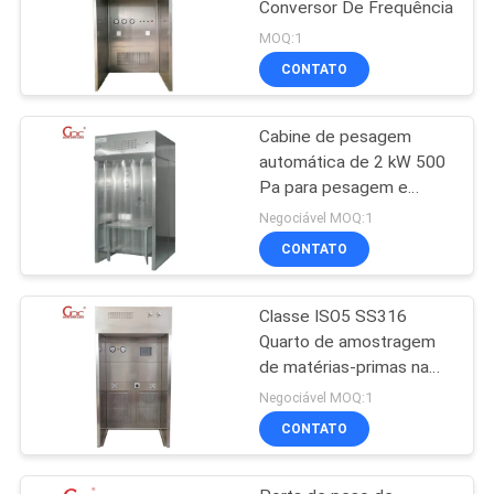
Conversor De Frequência
MOQ:1
CONTATO
Cabine de pesagem
automática de 2 kW 500
Pa para pesagem e
análise de amostras
Negociável MOQ:1
CONTATO
Classe ISO5 SS316
Quarto de amostragem
de matérias-primas na
indústria farmacêutica
Negociável MOQ:1
CONTATO