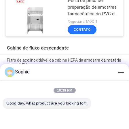
Porta de peso de
preparação de amostras
farmacêutica do PVC da
cabine do GCC para
Negociável MOQ:1
matérias primas
CONTATO
Cabine de fluxo descendente
Filtro de aço inoxidável da cabine HEPA da amostra da matéria
prima 2KW
Sophie
ISO Experimentos Científicos Cabine de Pesagem
Farmacêutica
10:39 PM
220V de aço inoxidável 50HZ que pesa a cabine para o teste
microbiológico
Good day, what product are you looking for?
Categorias populares
Todos