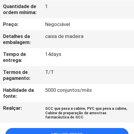
FÁBRICA
Quantidade de
1
ordem mínima:
CONTROLE
Preço:
Negociável
DE
Detalhes da
caixa de madeira
QUALIDADE
embalagem:
Tempo de
14days
entrega:
CONTACTE-
NOS
Termos de
T/T
pagamento:
Habilidade da
5000 conjuntos/mês
NOTÍCIAS
fonte:
Realçar:
,
,
GCC que pesa a cabine
PVC que pesa a cabine
CASOS
Cabine de preparação de amostras
farmacêutica do GCC
SOLICITE UM