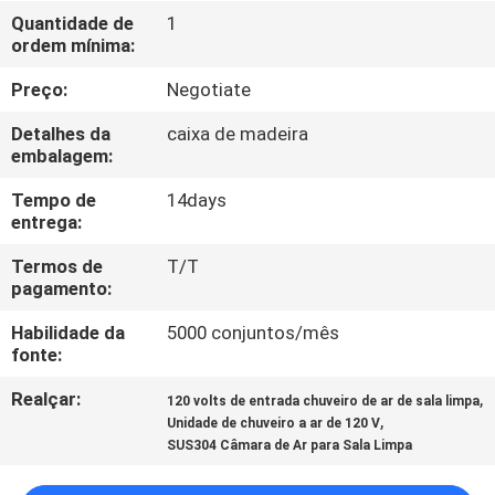
FÁBRICA
Quantidade de
1
ordem mínima:
CONTROLE
Preço:
Negotiate
DE
Detalhes da
caixa de madeira
QUALIDADE
embalagem:
Tempo de
14days
entrega:
CONTACTE-
NOS
Termos de
T/T
pagamento:
Habilidade da
5000 conjuntos/mês
NOTÍCIAS
fonte:
Realçar:
,
120 volts de entrada chuveiro de ar de sala limpa
CASOS
,
Unidade de chuveiro a ar de 120 V
SUS304 Câmara de Ar para Sala Limpa
SOLICITE UM