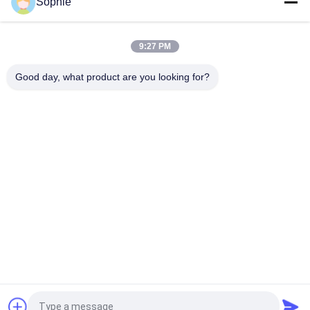
Sophie
Controle automático completo 4 pessoas Sala limpa Entrada
/ sistema de chuveiro de ar
9:27 PM
Dois chuveiros de ar industriais dos usuários 110V para o
quarto desinfetado
Good day, what product are you looking for?
Categorias populares
Todos
Sala Limpa Pré-
Chuveiro De Ar
Fabricada
Unidade De Filtro 
Caixa De Passagem
Do Fã
Cabine De Fluxo 
Filtro De Ar
Descendente
Caixa De Filtro De Ar 
Armário De Ar 
Hepa
Fresco