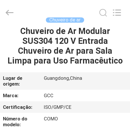
Guangzhou
Cleanroom
Construction
Co.,
Ltd..
Chuveiro de ar
All
Rights
Chuveiro de Ar Modular
INÍCIO
Reserved.
SUS304 120 V Entrada
PRODUTOS
Chuveiro de Ar para Sala
Limpa para Uso Farmacêutico
VÍDEOS
Lugar de
Guangdong,China
origem:
SOBRE
NÓS
Marca:
GCC
Certificação:
ISO/GMP/CE
VISITA
Número do
COMO
À
modelo: