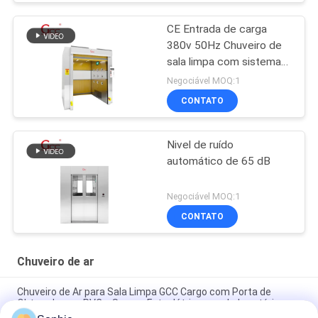
CE Entrada de carga
380v 50Hz Chuveiro de
sala limpa com sistema
de filtragem de ar
Negociável MOQ:1
CONTATO
Nivel de ruído
automático de 65 dB
Negociável MOQ:1
CONTATO
Chuveiro de ar
Chuveiro de Ar para Sala Limpa GCC Cargo com Porta de
Obturador em PVC e Sensor Fotoelétrico para Laboratórios