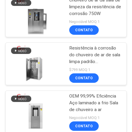
Chuveiro de ar da sala de
limpeza da resistência de
corrosão 750W
Negociável MOQ:1
CONTATO
Resistência à corrosão
do chuveiro de ar de sala
limpa padrão
personalizável
$799 MOQ:1
CONTATO
OEM 99,99% Eficiência
Aço laminado a frio Sala
de chuveiro a ar
Negociável MOQ:1
CONTATO