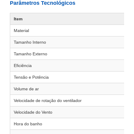
Parâmetros Tecnológicos
Item
GC
Material
Aço
Tamanho Interno
79
Tamanho Externo
12
Eficiência
99
Tensão e Potência
22
Volume de ar
12
Velocidade de rotação do ventilador
28
Velocidade do Vento
≥2
Hora do banho
0-9