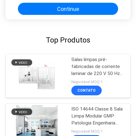
Continue
Top Produtos
Salas limpas pré-
fabricadas de corrente
laminar de 220 V 50 Hz
classe 100
Negociável MOQ:1
CONTATO
ISO 14644 Classe 8 Sala
Limpa Modular GMP
Patologia Engenharia
Solução de Sala Limpa
Negociável MOQ:1