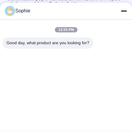
sala limpa modular no Sudeste Asiático
Sophie
Sala Limpa Modular de 50 m2 com 9 FFU para Controle de
Limpeza do Ar Farmacêutico no Sudeste Asiático
12:55 PM
Filtro HEPA H14 de alta eficiência para sala limpa pré-fabricada
para uso industrial no Sudeste Asiático
Good day, what product are you looking for?
Categorias populares
Todos
Sala Limpa Pré-
Chuveiro De Ar
Fabricada
Unidade De Filtro 
Caixa De Passagem
Do Fã
Cabine De Fluxo 
Filtro De Ar
Descendente
Caixa De Filtro De Ar 
Armário De Ar 
Hepa
Fresco