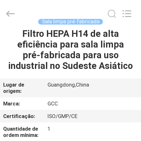
Guangzhou
Cleanroom
Construction
Co.,
Ltd..
Sala limpa pré-fabricada
All
Rights
Filtro HEPA H14 de alta
INÍCIO
Reserved.
eficiência para sala limpa
PRODUTOS
pré-fabricada para uso
industrial no Sudeste Asiático
VÍDEOS
Lugar de
Guangdong,China
origem:
SOBRE
NÓS
Marca:
GCC
Certificação:
ISO/GMP/CE
VISITA
Quantidade de
1
À
ordem mínima: