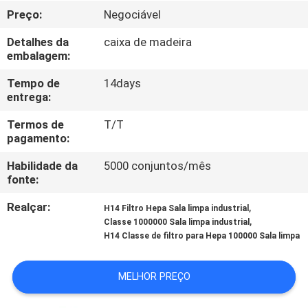
FÁBRICA
Preço:
Negociável
Detalhes da
caixa de madeira
CONTROLE
embalagem:
DE
Tempo de
14days
QUALIDADE
entrega:
Termos de
T/T
pagamento:
CONTACTE-
NOS
Habilidade da
5000 conjuntos/mês
fonte:
Realçar:
,
NOTÍCIAS
H14 Filtro Hepa Sala limpa industrial
,
Classe 1000000 Sala limpa industrial
H14 Classe de filtro para Hepa 100000 Sala limpa
CASOS
MELHOR PREÇO
SOLICITE UM