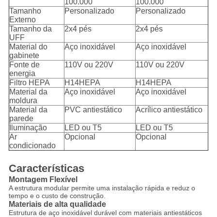
100.000
100.000
Tamanho
Personalizado
Personalizado
Externo
Tamanho da
2x4 pés
2x4 pés
UFF
Material do
Aço inoxidável
Aço inoxidável
gabinete
Fonte de
110V ou 220V
110V ou 220V
energia
Filtro HEPA
H14HEPA
H14HEPA
Material da
Aço inoxidável
Aço inoxidável
moldura
Material da
PVC antiestático
Acrílico antiestático
parede
Iluminação
LED ou T5
LED ou T5
Ar
Opcional
Opcional
condicionado
Características
Montagem Flexível
A estrutura modular permite uma instalação rápida e reduz o
tempo e o custo de construção.
Materiais de alta qualidade
Estrutura de aço inoxidável durável com materiais antiestáticos