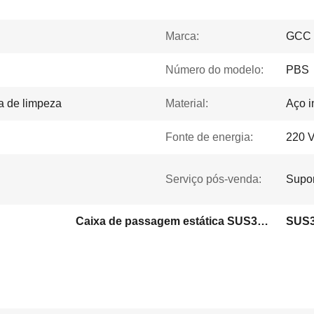
Marca:
GCC
Número do modelo:
PBS
a de limpeza
Material:
Aço i
Fonte de energia:
220 V
Serviço pós-venda:
Supor
Caixa de passagem estática SUS304
SUS3