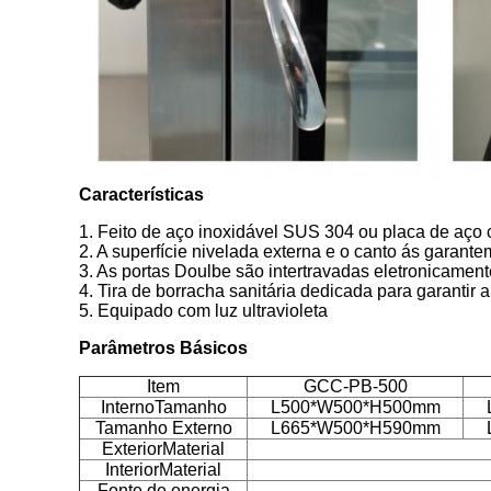
Características
1. Feito de aço inoxidável SUS 304 ou placa de aço 
2. A superfície nivelada externa e o canto ás garante
3. As portas Doulbe são intertravadas eletronicamen
4. Tira de borracha sanitária dedicada para garantir
5. Equipado com luz ultravioleta
Parâmetros Básicos
Item
GCC-PB-500
Interno
Tamanho
L500*W500*H500mm
Tamanho Externo
L665*W500*H590mm
Exterior
Material
Interior
Material
Fonte de energia