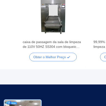
a caixa
caixa de passagem da sala de limpeza
99,99% 
mácia
de 110V 50HZ SS304 com bloqueio
limpeza 
eletrônico
passage
Obter o Melhor Preço
O