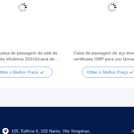
caixa de passagem da sala de
Caixa de passagem de aço inox
da eficiência SS316/caixa de
certificada GMP para uso farma
m estática
bter o Melhor Preço
Obter o Melhor Preço
105, Edifício 6, 102 Nanlu, Vila Yongshan,
A