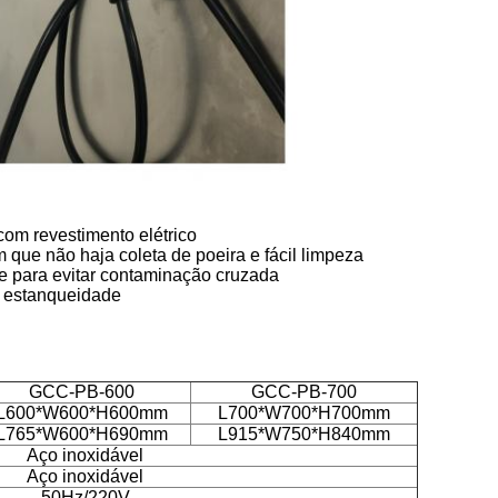
com revestimento elétrico
m que não haja coleta de poeira e fácil limpeza
te para evitar contaminação cruzada
 a estanqueidade
GCC-PB-600
GCC-PB-700
L600*W600*H600mm
L700*W700*H700mm
L765*W600*H690mm
L915*W750*H840mm
Aço inoxidável
Aço inoxidável
50Hz/220V