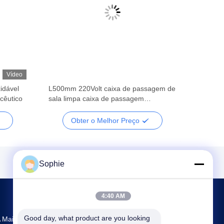
Vídeo
idável
L500mm 220Volt caixa de passagem de
cêutico
sala limpa caixa de passagem
eletrônica incorporada
Obter o Melhor Preço
Sophie
4:40 AM
Good day, what product are you looking 
 Maior Pesquisa E Desenvolvimento E