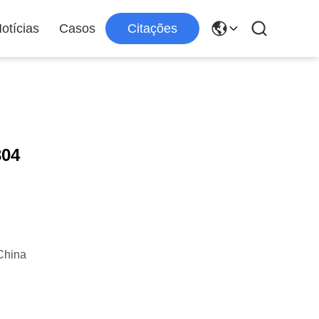
otícias
Casos
Citações
304
China