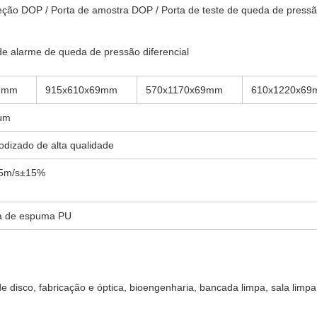
jeção DOP / Porta de amostra DOP / Porta de teste de queda de press
 de alarme de queda de pressão diferencial
9mm
915x610x69mm
570x1170x69mm
610x1220x6
μm
odizado de alta qualidade
5m/s±15%
ita de espuma PU
de disco, fabricação e óptica, bioengenharia, bancada limpa, sala limpa