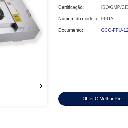
Certificação:
ISO/GMP/CE
Número do modelo:
FFUA
Documento:
GCC-FFU-120
Obter O Melhor Preço