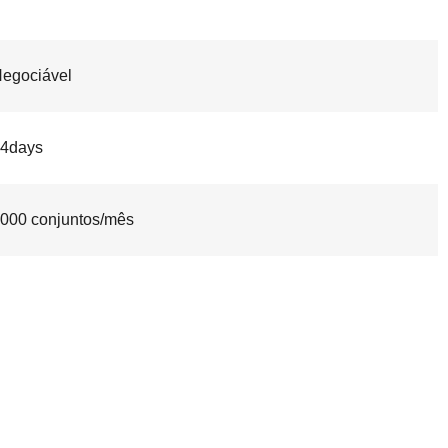
egociável
4days
000 conjuntos/mês