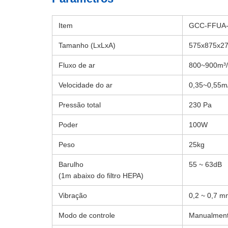
Item
GCC-FFUA
Tamanho (LxLxA)
575x875x2
Fluxo de ar
800~900m³
Velocidade do ar
0,35~0,55m
Pressão total
230 Pa
Poder
100W
Peso
25kg
Barulho
55 ~ 63dB
(1m abaixo do filtro HEPA)
Vibração
0,2 ~ 0,7 m
Modo de controle
Manualment