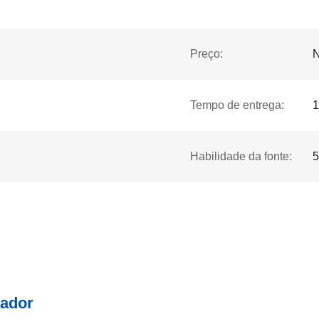
Preço:
N
Tempo de entrega:
1
Habilidade da fonte:
5
lador