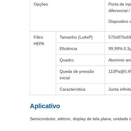
Opções
Porta de in
diferencial /
Dispositivo
Filtro
Tamanho (LxAxP)
570x870x6
HEPA
Eficiência
99,99% 0,3
Quadro
Alumínio an
Queda de pressão
110Pa@0,4
inicial
Característica
Junta infin
Aplicativo
Semicondutor, elétron, display de tela plana, unidade 