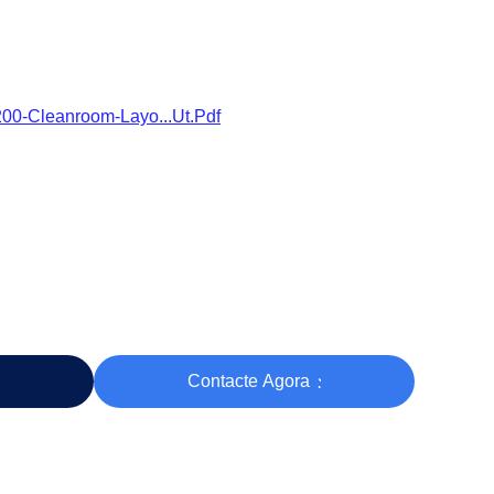
0-Cleanroom-Layo...ut.pdf
Contacte Agora