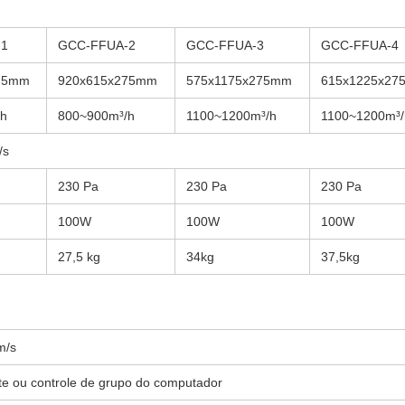
-1
GCC-FFUA-2
GCC-FFUA-3
GCC-FFUA-4
75mm
920x615x275mm
575x1175x275mm
615x1225x27
/h
800~900m³/h
1100~1200m³/h
1100~1200m³/
/s
230 Pa
230 Pa
230 Pa
100W
100W
100W
27,5 kg
34kg
37,5kg
m/s
e ou controle de grupo do computador