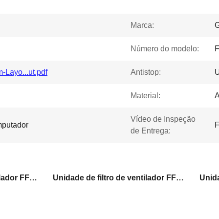
Marca:
Número do modelo:
Layo...ut.pdf
Antistop:
U
Material:
A
Vídeo de Inspeção
mputador
F
de Entrega:
Unidade de filtro de ventilador FFU de classe 100 min
Unidade de filtro de ventilador FFU de 100 Watt