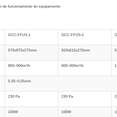
do de funcionamento do equipamento.
GCC-FFUS-1
GCC-FFUS-2
G
575x875x275mm
920x615x275mm
5
800~900m³/h
800~900m³/h
1
0,35~0,55m/s
230 Pa
230 Pa
2
100W
100W