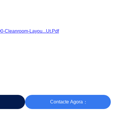
-Cleanroom-Layou...ut.pdf
Contacte Agora