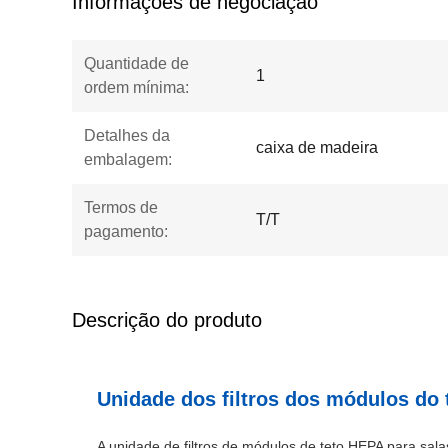
Informações de negociação
Quantidade de
1
ordem mínima:
Detalhes da
caixa de madeira
embalagem:
Termos de
T/T
pagamento:
Descrição do produto
Unidade dos filtros dos módulos do 
A unidade de filtros de módulos de teto HEPA para salas