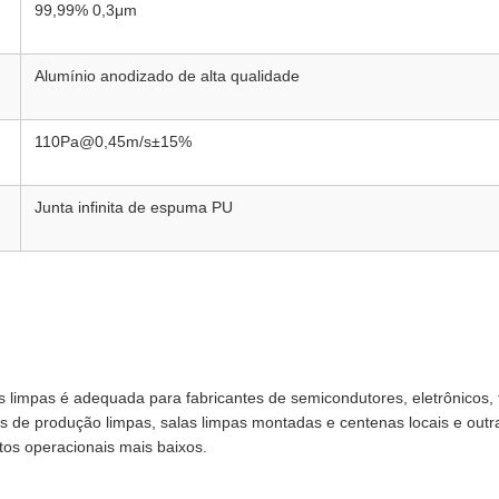
99,99% 0,3μm
Alumínio anodizado de alta qualidade
110Pa@0,45m/s±15%
Junta infinita de espuma PU
s limpas é adequada para fabricantes de semicondutores, eletrônicos, t
as de produção limpas, salas limpas montadas e centenas locais e outr
tos operacionais mais baixos.