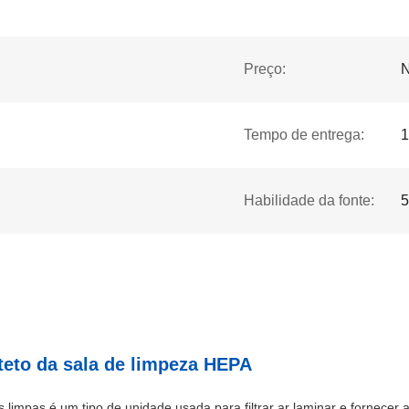
Preço:
N
Tempo de entrega:
1
Habilidade da fonte:
5
teto da sala de limpeza HEPA
 limpas é um tipo de unidade usada para filtrar ar laminar e fornecer 