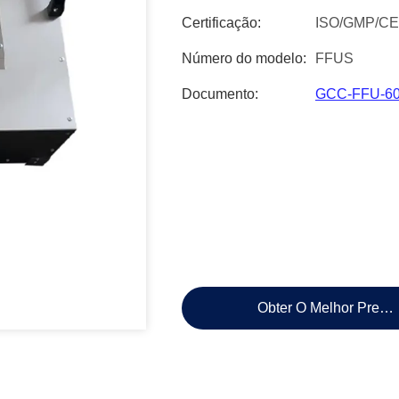
Certificação:
ISO/GMP/CE
Número do modelo:
FFUS
Documento:
GCC-FFU-600
Obter O Melhor Preço