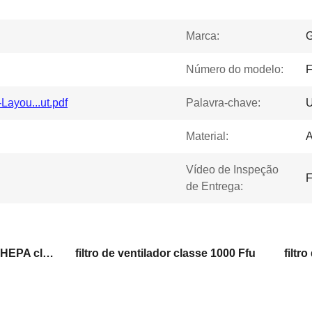
Marca:
Número do modelo:
ayou...ut.pdf
Palavra-chave:
U
Material:
A
Vídeo de Inspeção
F
de Entrega:
Módulo de teto com filtro HEPA classe 1000
filtro de ventilador classe 1000 Ffu
filtr