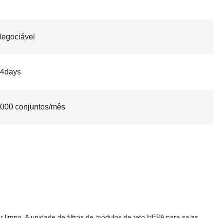
egociável
4days
000 conjuntos/mês
ar limpo. A unidade de filtros de módulos de teto HEPA para salas