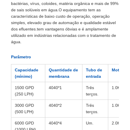
bactérias, vírus, coloides, matéria orgânica e mais de 99%
de sais solúveis em água.O equipamento tem as
características de baixo custo de operação, operação
simples, elevado grau de automação e qualidade estável
dos efluentes.tem vantagens óbvias e é amplamente
utilizado em indústrias relacionadas com o tratamento de
água.
Parâmetro
Capacidade
Quantidade de
Tubo de
Motor
(mínimo)
membrana
entrada
1500 GPD
4040*1
Três
1.0HP
(250 LPH)
terços.
3000 GPD
4040*2
Três
1.0HP
(500 LPH)
terços.
6000 GPD
4040*4
Um.
2.0HP
(1000 LPH)