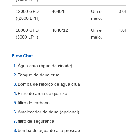
12000 GPD
4040*8
Um e
3.0HP
((2000 LPH)
meio.
18000 GPD
4040*12
Um e
4.0HP
(3000 LPH)
meio.
Flow Chat
Água crua (água da cidade)
Tanque de água crua
Bomba de reforço de água crua
Filtro de areia de quartzo
filtro de carbono
Amolecedor de água (opcional)
filtro de segurança
bomba de água de alta pressão