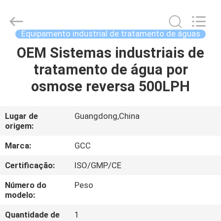
Guangzhou
Cleanroom
Construction
Co.,
Ltd..
Equipamento industrial de tratamento de águas
All
Rights
OEM Sistemas industriais de
INÍCIO
Reserved.
tratamento de água por
PRODUTOS
osmose reversa 500LPH
VÍDEOS
Lugar de
Guangdong,China
origem:
SOBRE
Marca:
GCC
NÓS
Certificação:
ISO/GMP/CE
Número do
Peso
VISITA
modelo:
À
Quantidade de
1