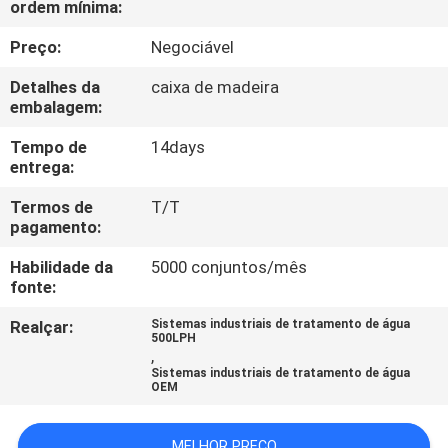
ordem mínima:
FÁBRICA
Preço:
Negociável
CONTROLE
Detalhes da
caixa de madeira
DE
embalagem:
QUALIDADE
Tempo de
14days
entrega:
CONTACTE-
Termos de
T/T
pagamento:
NOS
Habilidade da
5000 conjuntos/mês
fonte:
NOTÍCIAS
Realçar:
Sistemas industriais de tratamento de água
500LPH
,
CASOS
Sistemas industriais de tratamento de água
OEM
SOLICITE UM
MELHOR PREÇO