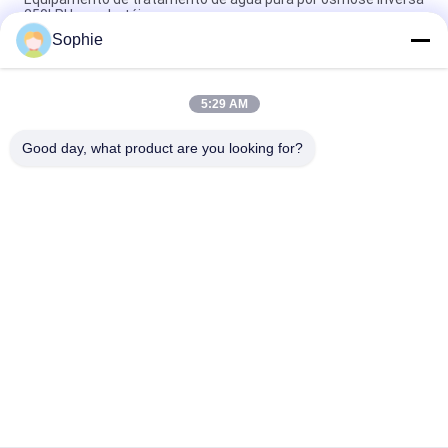
250LPH para hotéis
Sophie
Equipamento de tratamento de água ISO RO / Sistemas
industriais de tratamento de água
5:29 AM
Equipamento industrial de tratamento de águas por osmose
reversa de 380 volts
Good day, what product are you looking for?
Categorias populares
Todos
Sala Limpa Pré-
Chuveiro De Ar
Fabricada
Unidade De Filtro 
Caixa De Passagem
Do Fã
Cabine De Fluxo 
Filtro De Ar
Descendente
Caixa De Filtro De Ar 
Armário De Ar 
Hepa
Fresco