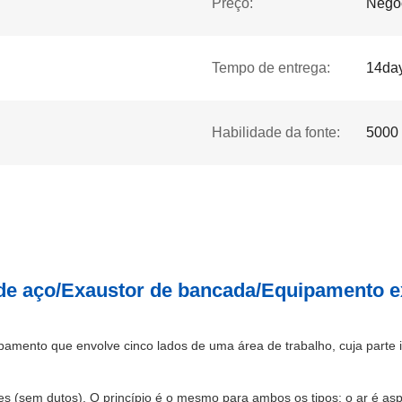
Preço:
Nego
Tempo de entrega:
14da
Habilidade da fonte:
5000 
 de aço/Exaustor de bancada/Equipamento e
ento que envolve cinco lados de uma área de trabalho, cuja parte in
ntes (sem dutos). O princípio é o mesmo para ambos os tipos: o ar é asp