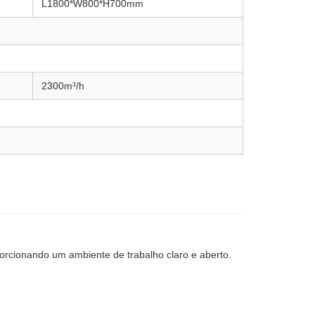
L1800*W800*H700mm
2300m³/h
oporcionando um ambiente de trabalho claro e aberto.