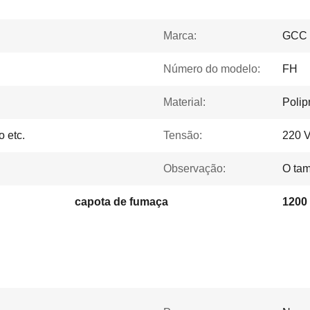
Marca:
GCC
Número do modelo:
FH
Material:
Polip
o etc.
Tensão:
220 V
Observação:
O tam
capota de fumaça
1200