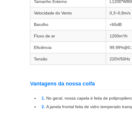
Tamanho Externo
L1200*W8
Velocidade do Vento
0,3~0,8m/s
Barulho
<65dB
Fluxo de ar
1200m³/h
Eficiência
99,99%@0
Tensão
220V/50Hz
Vantagens da nossa coifa
No geral, nossa capela é feita de polipropileno
A janela frontal feita de vidro temperado tra