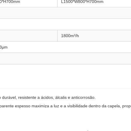
00*H700mm
L1500*W800*H700mm
1800m³/h
,3μm
 durável, resistente a ácidos, álcalis e anticorrosão.
nsparente espesso maximiza a luz e a visibilidade dentro da capela, pr