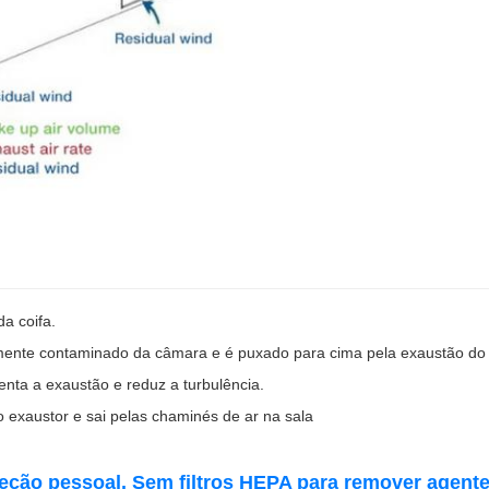
da coifa.
mente contaminado da câmara e é puxado para cima pela exaustão do e
enta a exaustão e reduz a turbulência.
o exaustor e sai pelas chaminés de ar na sala
eção pessoal. Sem filtros HEPA para remover agente