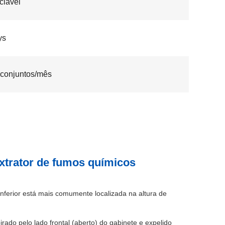
ciável
ys
conjuntos/mês
xtrator de fumos químicos
ferior está mais comumente localizada na altura de
irado pelo lado frontal (aberto) do gabinete e expelido