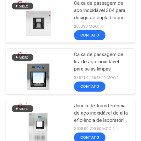
Caixa de passagem de
aço inoxidável 304 para
design de duplo bloqueio
de laboratório
200USD MOQ:1
CONTATO
Caixa de passagem de
luz de aço inoxidável
para salas limpas
$3571.00-3643.00 MOQ:1
CONTATO
Janela de transferência
de aço inoxidável de alta
eficiência de laboratório
/ caixa de passagem de
$500.00-700.00 MOQ:1
sala limpa / caixa de
CONTATO