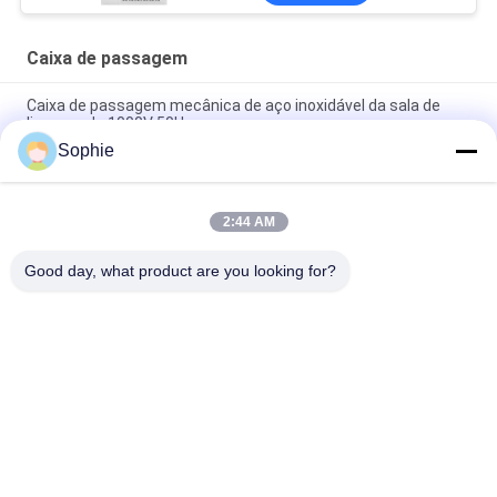
transferência de
chuveiro de ar
Caixa de passagem
Caixa de passagem mecânica de aço inoxidável da sala de
limpeza de 1000V 50Hz
Sophie
Caixa de passagem para salas limpas de bloqueio mecânico
classe 100
2:44 AM
Bloqueio eletrônico 1100V 50HZ Sala limpa Passo através da
janela
Good day, what product are you looking for?
Categorias populares
Todos
Sala Limpa Pré-
Chuveiro De Ar
Fabricada
Unidade De Filtro 
Caixa De Passagem
Do Fã