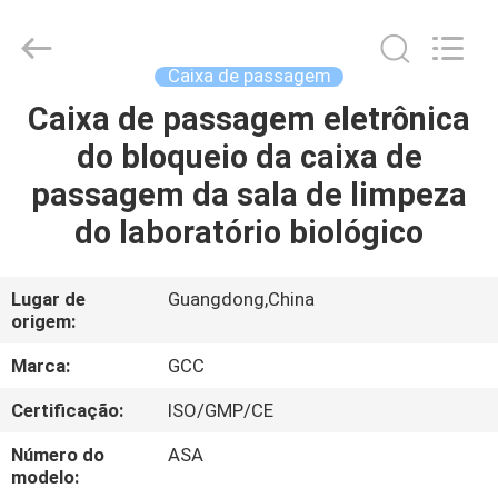
Guangzhou
Cleanroom
Construction
Co.,
Ltd..
Caixa de passagem
All
Rights
Caixa de passagem eletrônica
INÍCIO
Reserved.
do bloqueio da caixa de
PRODUTOS
passagem da sala de limpeza
do laboratório biológico
VÍDEOS
Lugar de
Guangdong,China
origem:
SOBRE
NÓS
Marca:
GCC
Certificação:
ISO/GMP/CE
VISITA
Número do
ASA
À
modelo: