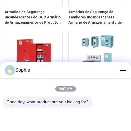
Armários de Segurança
Armários de Segurança de
Incandescentes do GCC Armário
Tambores Incandescentes.
de Armazenamento de Produtos
Armário de Armazenamento de
Químicos À Prova de Fogo EN
Tambores Químicos de 55
14470-1
Gallons Certificado OSHA para
Uso Industrial.
Sophie
Armários de segurança
Armários de armazenamento de
combustíveis GCC | Soluções de
segurança corrosivos |
8:07 AM
armazenamento seguro para
Armazenamento de ácidos e
tintas, aerossóis e materiais
produtos químicos para
Good day, what product are you looking for?
combustíveis
laboratórios e salas limpas