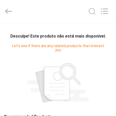
Guangzhou
Cleanroom
Construction
Co.,
Ltd..
All
Rights
INÍCIO
Reserved.
Desculpe! Este produto não está mais disponível.
PRODUTOS
Let's see if there are any related products that interest
you
VÍDEOS
SOBRE
NÓS
VISITA
À