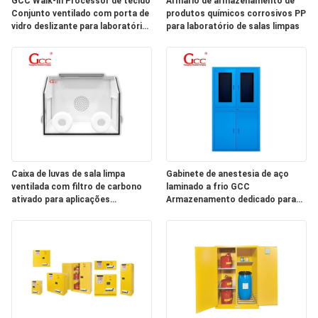
GCC Walk-in Processor de tecido
Armário de armazenamento de
ORÇAMENTO
Conjunto ventilado com porta de
produtos químicos corrosivos PP
vidro deslizante para laboratório
para laboratório de salas limpas
hospitalar
MAPA
DO
SITE
POLÍTICA
DE
Caixa de luvas de sala limpa
Gabinete de anestesia de aço
ventilada com filtro de carbono
laminado a frio GCC
PRIVACIDADE
ativado para aplicações
Armazenamento dedicado para
laboratoriais
salas de operação e áreas de
preparação de anestesia