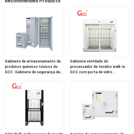
Recommended Products
FÁBRICA
CONTROLE
DE
QUALIDADE
CONTACTE-
Gabinete de armazenamento de
Gabinete ventilado do
produtos químicos tóxicos do
processador de tecidos walk-in
NOS
GCC. Gabinete de segurança de
GCC com porta de vidro
produtos químicos de laboratório
deslizante esquerda-direita para
para salas limpas.
laboratórios de patologia
NOTÍCIAS
CASOS
SOLICITE UM