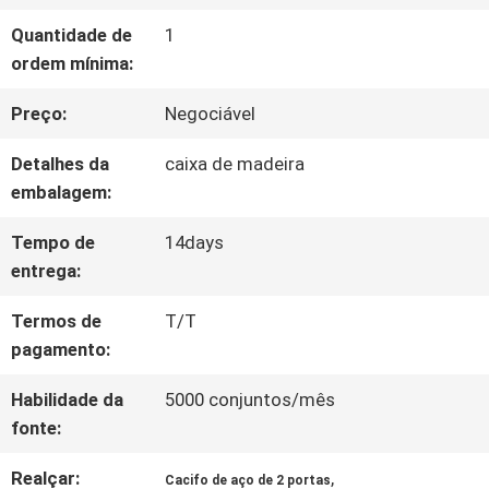
VISITA
Quantidade de
1
À
ordem mínima:
FÁBRICA
Preço:
Negociável
Detalhes da
caixa de madeira
CONTROLE
embalagem:
DE
Tempo de
14days
entrega:
QUALIDADE
Termos de
T/T
pagamento:
CONTACTE-
Habilidade da
5000 conjuntos/mês
NOS
fonte:
Realçar:
,
Cacifo de aço de 2 portas