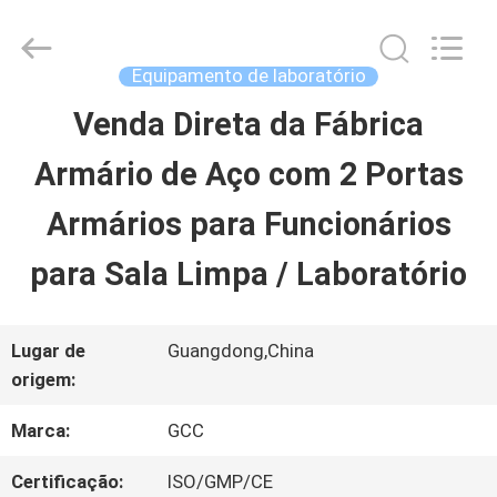
2026
Guangzhou
Cleanroom
Construction
Equipamento de laboratório
Co.,
Ltd..
Venda Direta da Fábrica
INÍCIO
All
Rights
Armário de Aço com 2 Portas
Reserved.
PRODUTOS
Armários para Funcionários
para Sala Limpa / Laboratório
VÍDEOS
Lugar de
Guangdong,China
SOBRE
origem:
NÓS
Marca:
GCC
Certificação:
ISO/GMP/CE