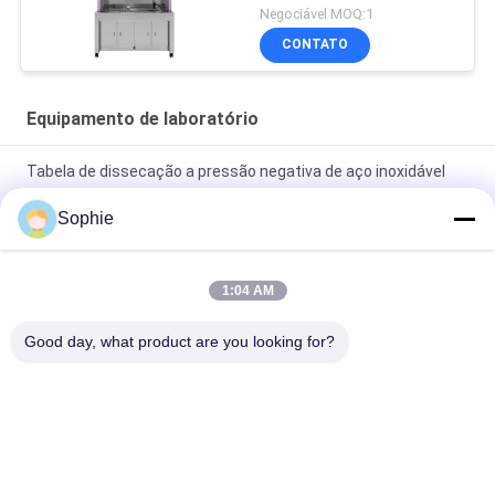
Negociável MOQ:1
CONTATO
Equipamento de laboratório
Tabela de dissecação a pressão negativa de aço inoxidável
304
Sophie
Máquina de limpeza de calçados industriais de controlo
automático eficaz
1:04 AM
Exaustores de Absorção Atômica 220V Potentes para
Good day, what product are you looking for?
Equipamentos e Análise Laboratorial
Categorias populares
Todos