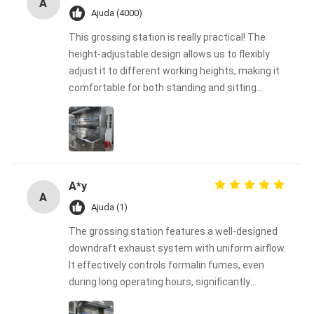
A
Ajuda (4000)
This grossing station is really practical! The
height-adjustable design allows us to flexibly
adjust it to different working heights, making it
comfortable for both standing and sitting
operations, greatly reducing operator fatigue.
The tabletop is sturdy and durable, and the
material is easy to clean, making it perfect for
frequent use in our laboratory. The overall
design is well-thought-out, easy to operate, and
A*y
simple to install. Highly recommended for
A
laboratories or production environments that
Ajuda (1)
require an efficient and safe working platform!
The grossing station features a well-designed
downdraft exhaust system with uniform airflow.
It effectively controls formalin fumes, even
during long operating hours, significantly
improving laboratory safety.