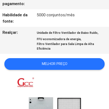
NOTÍCIAS
pagamento:
Habilidade da
5000 conjuntos/mês
CASOS
fonte:
Realçar:
,
Unidade de Filtro Ventilador de Baixo Ruído
SOLICITE UM
,
FFU economizadora de energia
Filtro Ventilador para Sala Limpa de Alta
ORÇAMENTO
Eficiência
MELHOR PREÇO
SITEMAP
POLÍTICA
DE
PRIVACIDADE