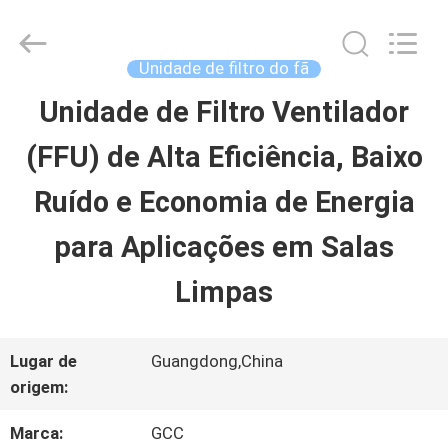
2026
Guangzhou
Cleanroom
Construction
Unidade de filtro do fã
Co.,
Ltd..
Unidade de Filtro Ventilador
INÍCIO
All
Rights
(FFU) de Alta Eficiência, Baixo
Reserved.
PRODUTOS
Ruído e Economia de Energia
para Aplicações em Salas
VÍDEOS
Limpas
SOBRE
Lugar de
Guangdong,China
NÓS
origem:
Marca:
GCC