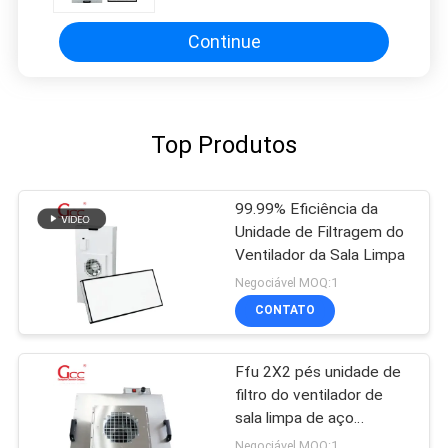
Aplicações em Salas Limpas
Continue
Top Produtos
99.99% Eficiência da
Unidade de Filtragem do
Ventilador da Sala Limpa
Negociável MOQ:1
CONTATO
Ffu 2X2 pés unidade de
filtro do ventilador de
sala limpa de aço
inoxidável
Negociável MOQ:1