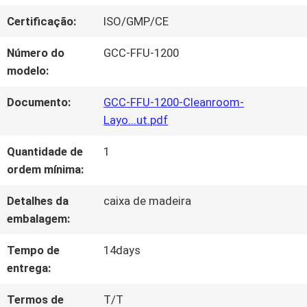
VISITA
Certificação:
ISO/GMP/CE
À
Número do
GCC-FFU-1200
FÁBRICA
modelo:
Documento:
GCC-FFU-1200-Cleanroom-
CONTROLE
Layo...ut.pdf
DE
Quantidade de
1
ordem mínima:
QUALIDADE
Detalhes da
caixa de madeira
embalagem:
CONTACTE-
Tempo de
14days
NOS
entrega:
Termos de
T/T