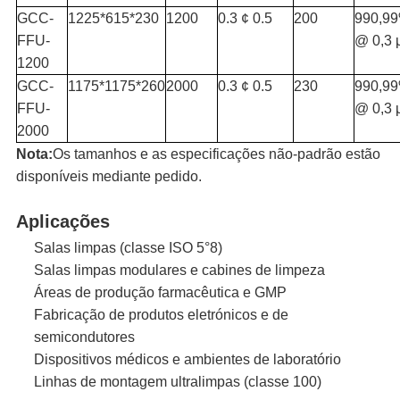
GCC-
1225*615*230
1200
0.3 ¢ 0.5
200
990,9
FFU-
@ 0,3 
1200
GCC-
1175*1175*260
2000
0.3 ¢ 0.5
230
990,9
FFU-
@ 0,3 
2000
Nota:
Os tamanhos e as especificações não-padrão estão
disponíveis mediante pedido.
Aplicações
Salas limpas (classe ISO 5°8)
Salas limpas modulares e cabines de limpeza
Áreas de produção farmacêutica e GMP
Fabricação de produtos eletrónicos e de
semicondutores
Dispositivos médicos e ambientes de laboratório
Linhas de montagem ultralimpas (classe 100)