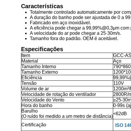
Características
Totalmente controlado automaticamente por comp
A duração do banho pode ser ajustada de 0 a 9
Fabricado em aço inoxidável.
A eficiência pode chegar a 99,99%@0,3μm com pré-
A velocidade do ar pode chegar a 25·30m/s.
Tamanho fora do padrão. OEM é aceitável.
Especificações
Item
GCC-AS
Material
Aço
Tamanho Interno
790*86
Tamanho Externo
1200*1
Eficiência
99,99%
Tensão
110V
Volume de ar
1200m³/
Velocidade de rotação do ventilador
2800R/m
Velocidade do Vento
≥25-30m
Hora do banho
0-99s (a
Barulho
<62dB
(O ruído foi medido a um metro de distância)
Certificação
ISO 14