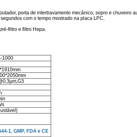
utador, porta de intertravamento mecânico, sopro e chuveiro 
9 segundos com o tempo mostrado na placa LPC.
filtro e filtro Hepa.
-1000
0*1910mm
000*2050mm
@0,3μm,G3
h
in
/s
justável)
644-1, GMP, FDA e CE