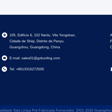
105, Edifício 6, 102 Nanlu, Vila Yongshan,
A
Cidade de Shiqi, Distrito de Panyu,
P
Guangzhou, Guangdong, China
C
E-mail:
sales01@gzkunling.com
Tel:
+8613316272505
alidade Sala Limpa Pré-Fabricada Fornecedor. 2021-2026
Guangzhou 