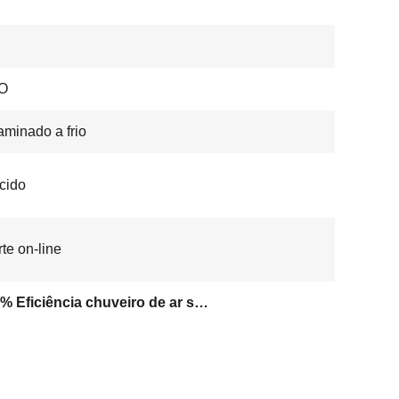
O
aminado a frio
cido
te on-line
99.99% Eficiência chuveiro de ar sala limpa