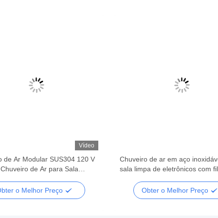
Vídeo
o de Ar Modular SUS304 120 V
Chuveiro de ar em aço inoxidáv
 Chuveiro de Ar para Sala
sala limpa de eletrônicos com fi
ara Uso Farmacêutico
de alta eficiência 2800 R/min A
bter o Melhor Preço
Obter o Melhor Preço