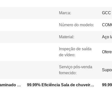
Marca:
GCC
Número do modelo:
COM
Material:
Aço l
Inspeção de saída
Ofere
de vídeo:
Serviço pós-venda
Supor
fornecido:
Sala de chuveiro de aço laminado a frio
99.99% Eficiência Sala de chuveiro com ar