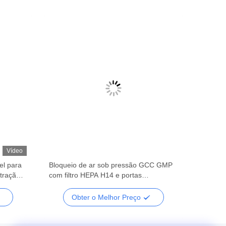
Vídeo
el para
Bloqueio de ar sob pressão GCC GMP
ltração
com filtro HEPA H14 e portas
C 380 V
interligadas
Obter o Melhor Preço